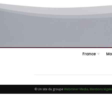
France
Mo
© Un site du groupe
Webminer Media
.
Mentions légal