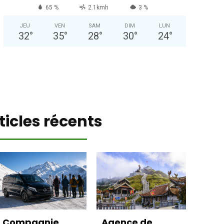
65 %
2.1kmh
3 %
JEU
VEN
SAM
DIM
LUN
32
°
35
°
28
°
30
°
24
°
ticles récents
Compagnie
Agence de