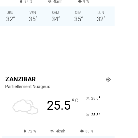
94 %
4kmh
9 %
JEU
VEN
SAM
DIM
LUN
32
°
35
°
34
°
35
°
32
°
ZANZIBAR
Partiellement Nuageux
°
25.5
°
C
25.5
°
25.5
72 %
4kmh
50 %