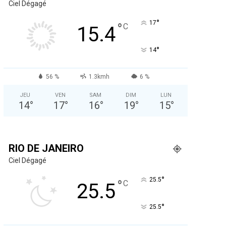
Ciel Dégagé
°
17
°
C
15.4
°
14
56 %
1.3kmh
6 %
JEU
VEN
SAM
DIM
LUN
14
°
17
°
16
°
19
°
15
°
RIO DE JANEIRO
Ciel Dégagé
°
25.5
°
C
25.5
°
25.5