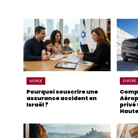
MONDE
EUROPE
Pourquoi souscrire une
Compa
assurance accident en
Aérop
Israël ?
privé 
Haute