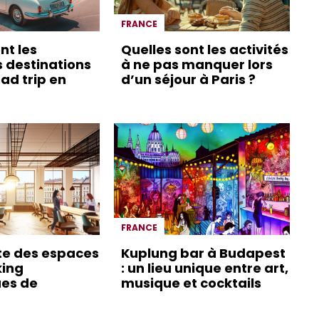
FRANCE
nt les
Quelles sont les activités
s destinations
à ne pas manquer lors
ad trip en
d’un séjour à Paris ?
FRANCE
te des espaces
Kuplung bar à Budapest
king
: un lieu unique entre art,
es de
musique et cocktails