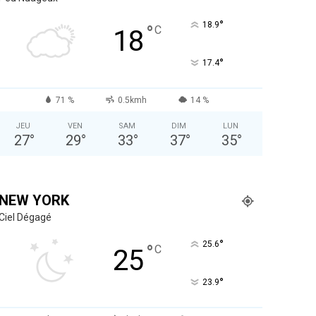
°
18.9
°
C
18
°
17.4
71 %
0.5kmh
14 %
JEU
VEN
SAM
DIM
LUN
27
°
29
°
33
°
37
°
35
°
NEW YORK
Ciel Dégagé
°
25.6
°
C
25
°
23.9