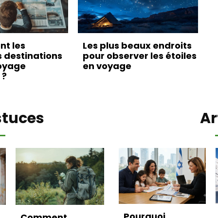
nt les
Les plus beaux endroits
s destinations
pour observer les étoiles
oyage
en voyage
 ?
stuces
Ar
Pourquoi
Comment