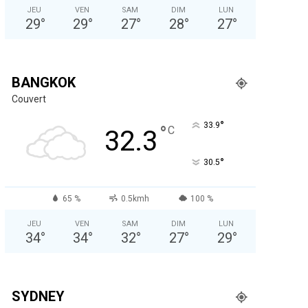
JEU
VEN
SAM
DIM
LUN
29
°
29
°
27
°
28
°
27
°
BANGKOK
Couvert
°
33.9
°
C
32.3
°
30.5
65 %
0.5kmh
100 %
JEU
VEN
SAM
DIM
LUN
34
°
34
°
32
°
27
°
29
°
SYDNEY