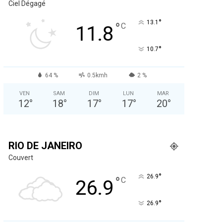
Ciel Dégagé
°
13.1
°
C
11.8
°
10.7
64 %
0.5kmh
2 %
VEN
SAM
DIM
LUN
MAR
12
°
18
°
17
°
17
°
20
°
RIO DE JANEIRO
Couvert
°
26.9
°
C
26.9
°
26.9