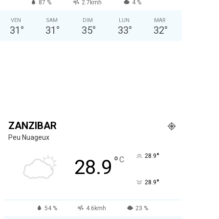
87 %
2.7kmh
4 %
VEN
SAM
DIM
LUN
MAR
31
°
31
°
35
°
33
°
32
°
ZANZIBAR
Peu Nuageux
°
28.9
°
C
28.9
°
28.9
54 %
4.6kmh
23 %