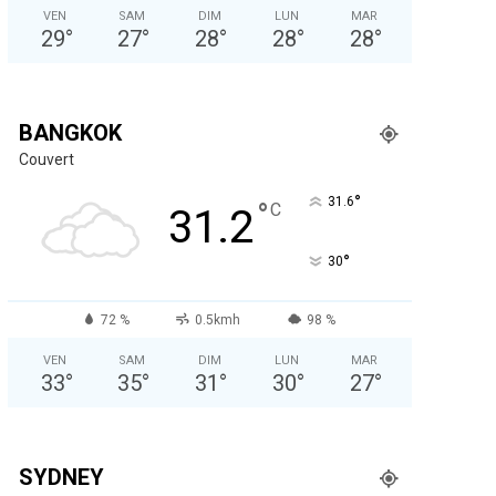
VEN
SAM
DIM
LUN
MAR
29
°
27
°
28
°
28
°
28
°
BANGKOK
Couvert
°
31.6
°
C
31.2
°
30
72 %
0.5kmh
98 %
VEN
SAM
DIM
LUN
MAR
33
°
35
°
31
°
30
°
27
°
SYDNEY