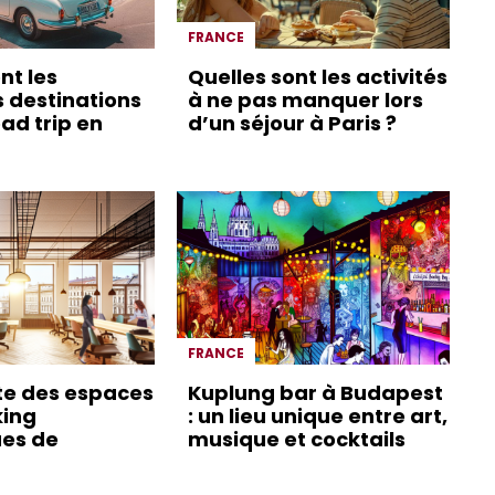
FRANCE
nt les
Quelles sont les activités
s destinations
à ne pas manquer lors
ad trip en
d’un séjour à Paris ?
FRANCE
te des espaces
Kuplung bar à Budapest
king
: un lieu unique entre art,
es de
musique et cocktails