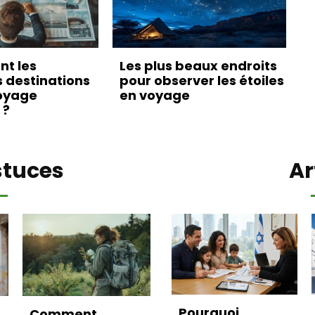
nt les
Les plus beaux endroits
s destinations
pour observer les étoiles
oyage
en voyage
 ?
stuces
Ar
Pourquoi
Comment