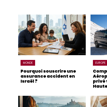
MONDE
EUROPE
Pourquoi souscrire une
Compa
assurance accident en
Aérop
Israël ?
privé 
Haute