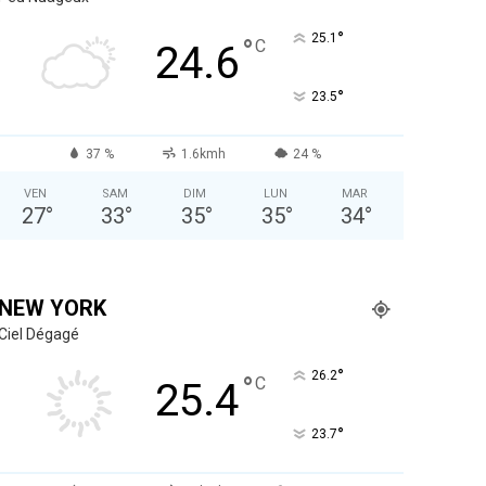
°
25.1
°
C
24.6
°
23.5
37 %
1.6kmh
24 %
VEN
SAM
DIM
LUN
MAR
27
°
33
°
35
°
35
°
34
°
NEW YORK
Ciel Dégagé
°
26.2
°
C
25.4
°
23.7