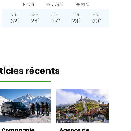
47 %
3.5kmh
99 %
VEN
SAM
DIM
LUN
MAR
32
°
28
°
37
°
23
°
20
°
ticles récents
Compagnie
Agence de