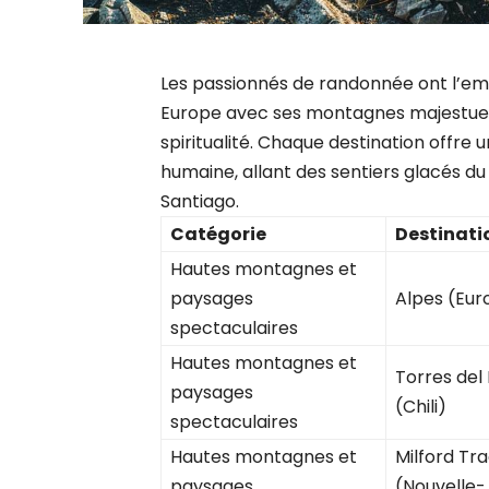
Les passionnés de randonnée ont l’emb
Europe avec ses montagnes majestueu
spiritualité. Chaque destination offre
humaine, allant des sentiers glacés 
Santiago.
Catégorie
Destinati
Hautes montagnes et
paysages
Alpes (Eur
spectaculaires
Hautes montagnes et
Torres del
paysages
(Chili)
spectaculaires
Hautes montagnes et
Milford Tr
paysages
(Nouvelle-