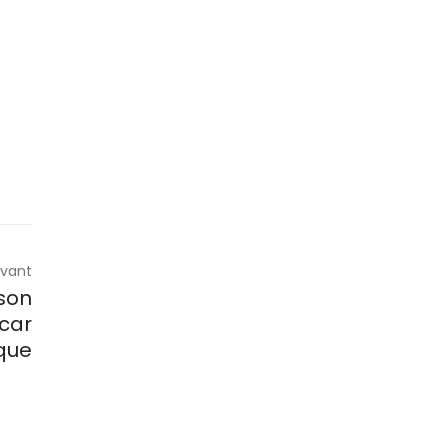
ivant
son
car
ique