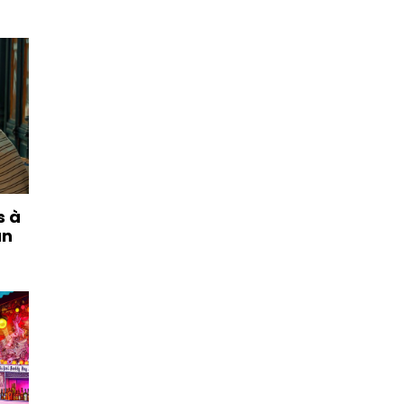
s à
un