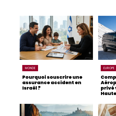
MONDE
EUROPE
Pourquoi souscrire une
Compa
assurance accident en
Aérop
Israël ?
privé 
Haute