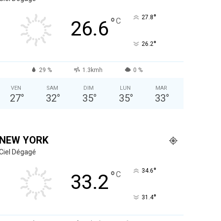
°
27.8
°
C
26.6
°
26.2
29 %
1.3kmh
0 %
VEN
SAM
DIM
LUN
MAR
27
°
32
°
35
°
35
°
33
°
NEW YORK
Ciel Dégagé
°
34.6
°
C
33.2
°
31.4