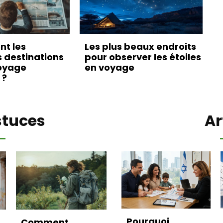
nt les
Les plus beaux endroits
s destinations
pour observer les étoiles
oyage
en voyage
 ?
stuces
Ar
Pourquoi
Comment