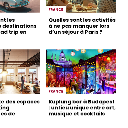
FRANCE
nt les
Quelles sont les activités
s destinations
à ne pas manquer lors
ad trip en
d’un séjour à Paris ?
FRANCE
te des espaces
Kuplung bar à Budapest
king
: un lieu unique entre art,
es de
musique et cocktails