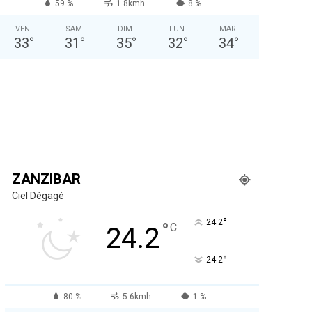
59 %
1.8kmh
8 %
VEN
SAM
DIM
LUN
MAR
33
°
31
°
35
°
32
°
34
°
ZANZIBAR
Ciel Dégagé
°
24.2
°
C
24.2
°
24.2
80 %
5.6kmh
1 %