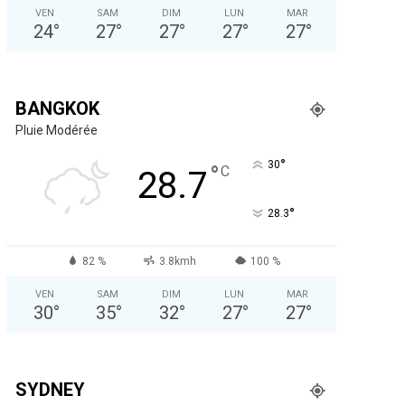
VEN
SAM
DIM
LUN
MAR
24
°
27
°
27
°
27
°
27
°
BANGKOK
Pluie Modérée
°
30
°
C
28.7
°
28.3
82 %
3.8kmh
100 %
VEN
SAM
DIM
LUN
MAR
30
°
35
°
32
°
27
°
27
°
SYDNEY