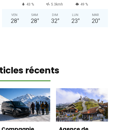
43 %
5.3kmh
49 %
VEN
SAM
DIM
LUN
MAR
28
°
28
°
32
°
23
°
20
°
ticles récents
Compagnie
Agence de