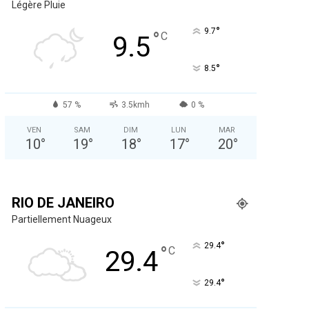
Légère Pluie
°
9.7
°
C
9.5
°
8.5
57 %
3.5kmh
0 %
VEN
SAM
DIM
LUN
MAR
10
°
19
°
18
°
17
°
20
°
RIO DE JANEIRO
Partiellement Nuageux
°
29.4
°
C
29.4
°
29.4