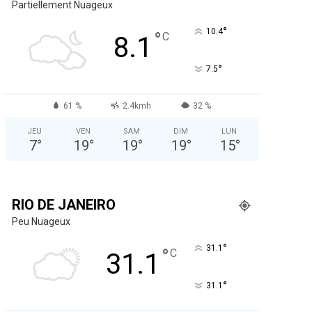
Partiellement Nuageux
°
10.4
°
C
8.1
°
7.5
61 %
2.4kmh
32 %
JEU
VEN
SAM
DIM
LUN
7
°
19
°
19
°
19
°
15
°
RIO DE JANEIRO
Peu Nuageux
°
31.1
°
C
31.1
°
31.1