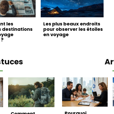
nt les
Les plus beaux endroits
s destinations
pour observer les étoiles
oyage
en voyage
 ?
stuces
Ar
Pourquoi
Comment