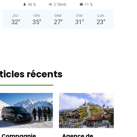
43 %
2.7kmh
11 %
JEU
VEN
SAM
DIM
LUN
32
°
35
°
27
°
31
°
23
°
ticles récents
Compagnie
Agence de