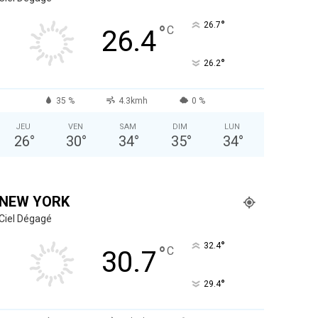
°
26.7
°
C
26.4
°
26.2
35 %
4.3kmh
0 %
JEU
VEN
SAM
DIM
LUN
26
°
30
°
34
°
35
°
34
°
NEW YORK
Ciel Dégagé
°
32.4
°
C
30.7
°
29.4