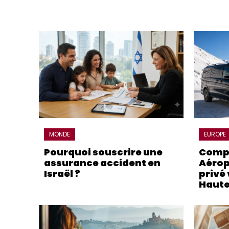
MONDE
EUROPE
Pourquoi souscrire une
Compa
assurance accident en
Aérop
Israël ?
privé 
Haute