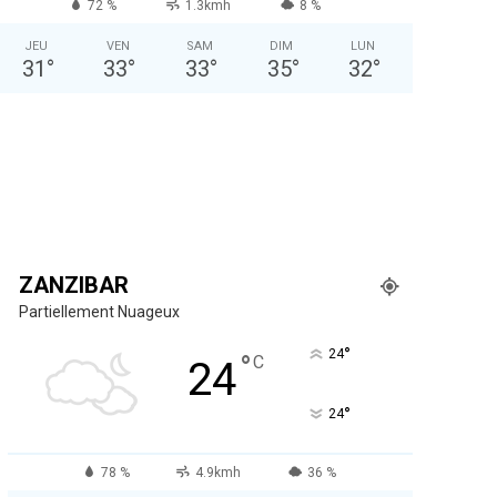
72 %
1.3kmh
8 %
JEU
VEN
SAM
DIM
LUN
31
°
33
°
33
°
35
°
32
°
ZANZIBAR
Partiellement Nuageux
°
24
°
C
24
°
24
78 %
4.9kmh
36 %