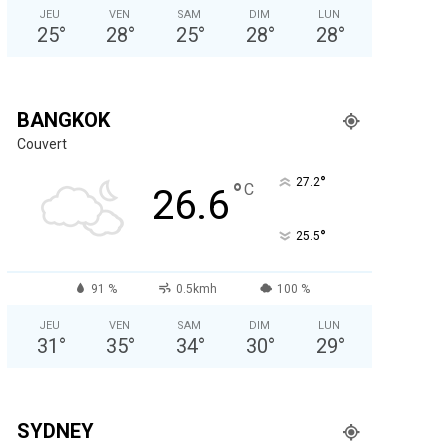
JEU
VEN
SAM
DIM
LUN
25
°
28
°
25
°
28
°
28
°
BANGKOK
Couvert
°
27.2
°
C
26.6
°
25.5
91 %
0.5kmh
100 %
JEU
VEN
SAM
DIM
LUN
31
°
35
°
34
°
30
°
29
°
SYDNEY