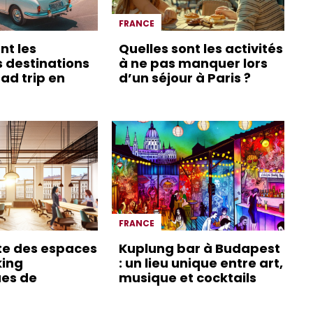
FRANCE
nt les
Quelles sont les activités
s destinations
à ne pas manquer lors
ad trip en
d’un séjour à Paris ?
FRANCE
te des espaces
Kuplung bar à Budapest
king
: un lieu unique entre art,
es de
musique et cocktails