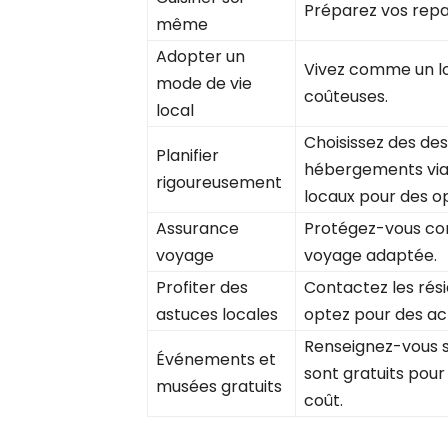
Préparez vos repas
même
Adopter un
Vivez comme un loc
mode de vie
coûteuses.
local
Choisissez des de
Planifier
hébergements via 
rigoureusement
locaux pour des o
Assurance
Protégez-vous con
voyage
voyage adaptée.
Profiter des
Contactez les ré
astuces locales
optez pour des act
Renseignez-vous 
Événements et
sont gratuits pour
musées gratuits
coût.