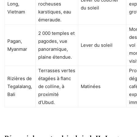
Long,
rocheuses
exp
du soleil
Vietnam
karstiques, eau
gro
émeraude.
Mon
2 000 temples et
des
Pagan,
pagodes, vue
Lever du soleil
vol
Myanmar
panoramique,
mon
plaine étendue.
visi
Terrasses vertes
Pro
Rizières de
étagées à flanc
dég
Tegalalang,
de colline, à
Matinées
café
Bali
proximité
exp
d’Ubud.
imm