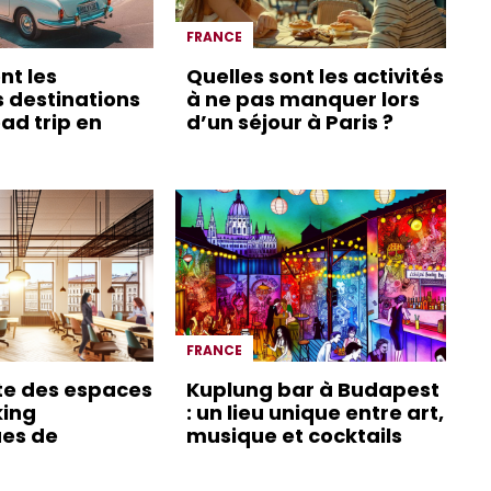
FRANCE
nt les
Quelles sont les activités
s destinations
à ne pas manquer lors
ad trip en
d’un séjour à Paris ?
FRANCE
te des espaces
Kuplung bar à Budapest
king
: un lieu unique entre art,
es de
musique et cocktails