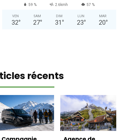
59 %
2.6kmh
57 %
VEN
SAM
DIM
LUN
MAR
32
°
27
°
31
°
23
°
20
°
ticles récents
Compagnie
Agence de