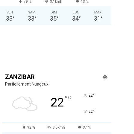
79 %
3.1kmh
13 %
VEN
SAM
DIM
LUN
MAR
33
°
33
°
35
°
34
°
31
°
ZANZIBAR
Partiellement Nuageux
°
22
°
C
22
°
22
92 %
3.5kmh
37 %