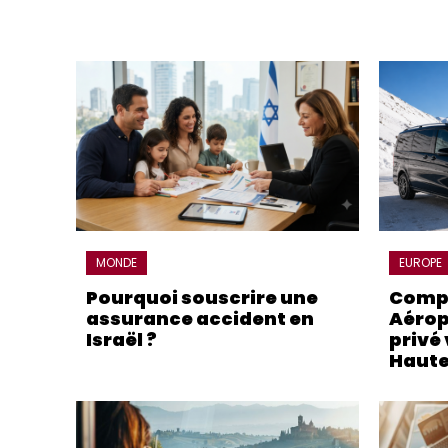
MONDE
EUROPE
Pourquoi souscrire une
Compa
assurance accident en
Aérop
Israël ?
privé 
Haute