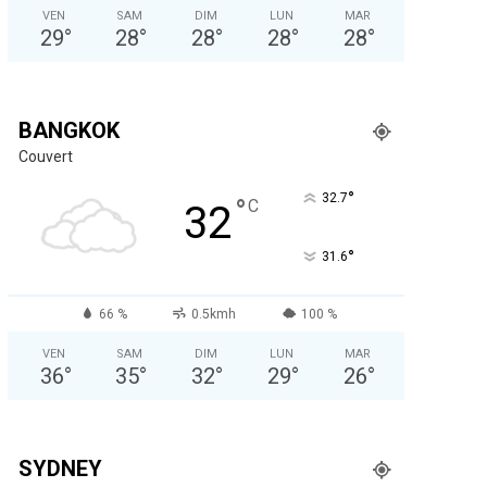
VEN
SAM
DIM
LUN
MAR
29
°
28
°
28
°
28
°
28
°
BANGKOK
Couvert
°
32.7
°
C
32
°
31.6
66 %
0.5kmh
100 %
VEN
SAM
DIM
LUN
MAR
36
°
35
°
32
°
29
°
26
°
SYDNEY