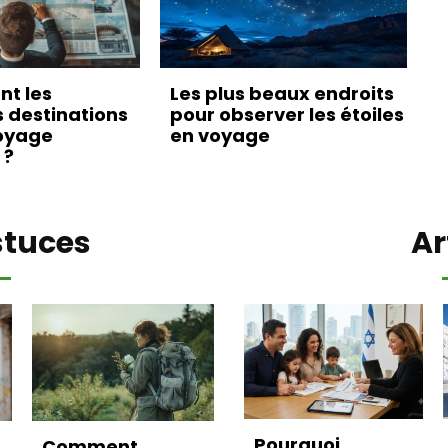
nt les
Les plus beaux endroits
s destinations
pour observer les étoiles
oyage
en voyage
 ?
stuces
Ar
Pourquoi
Comment