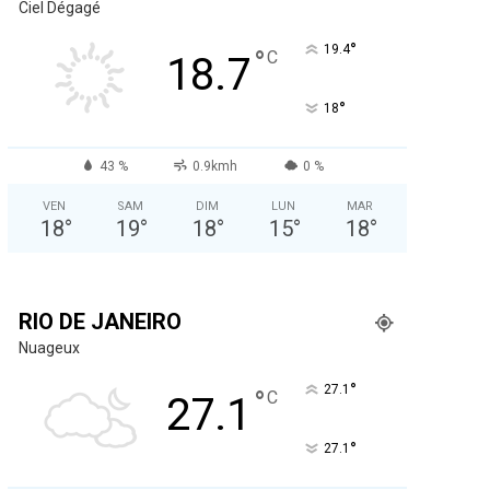
Ciel Dégagé
°
19.4
°
C
18.7
°
18
43 %
0.9kmh
0 %
VEN
SAM
DIM
LUN
MAR
18
°
19
°
18
°
15
°
18
°
RIO DE JANEIRO
Nuageux
°
27.1
°
C
27.1
°
27.1