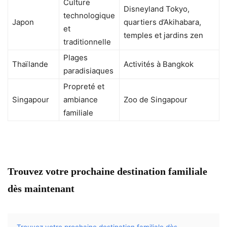
Culture
Disneyland Tokyo,
technologique
Japon
quartiers d’Akihabara,
et
temples et jardins zen
traditionnelle
Plages
Thaïlande
Activités à Bangkok
paradisiaques
Propreté et
Singapour
ambiance
Zoo de Singapour
familiale
Trouvez votre prochaine destination familiale
dès maintenant
Trouvez votre prochaine destination familiale dès