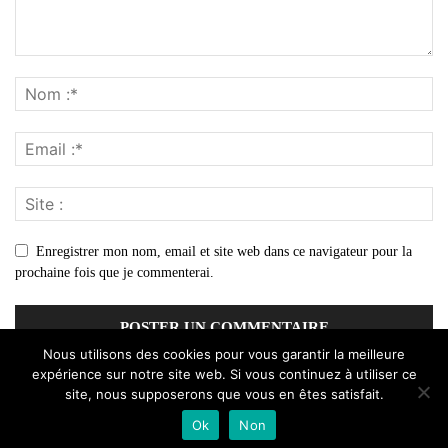
Enregistrer mon nom, email et site web dans ce navigateur pour la
prochaine fois que je commenterai.
Nous utilisons des cookies pour vous garantir la meilleure
expérience sur notre site web. Si vous continuez à utiliser ce
site, nous supposerons que vous en êtes satisfait.
Ok
Non
© Un site du groupe
Webminer Media
.