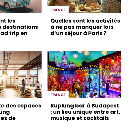
FRANCE
nt les
Quelles sont les activités
s destinations
à ne pas manquer lors
ad trip en
d’un séjour à Paris ?
FRANCE
te des espaces
Kuplung bar à Budapest
king
: un lieu unique entre art,
es de
musique et cocktails