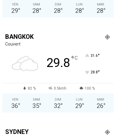
VEN
SAM
DIM
LUN
MAR
29
°
28
°
28
°
28
°
28
°
BANGKOK
Couvert
°
31.6
°
C
29.8
°
28.8
82 %
0.5kmh
100 %
VEN
SAM
DIM
LUN
MAR
36
°
35
°
32
°
29
°
26
°
SYDNEY