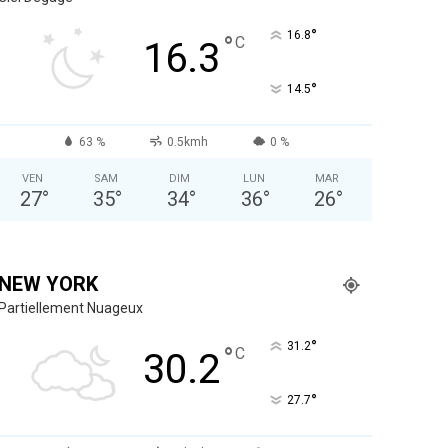
°
16.8
°
C
16.3
°
14.5
63 %
0.5kmh
0 %
VEN
SAM
DIM
LUN
MAR
27
°
35
°
34
°
36
°
26
°
NEW YORK
Partiellement Nuageux
°
31.2
°
C
30.2
°
27.7