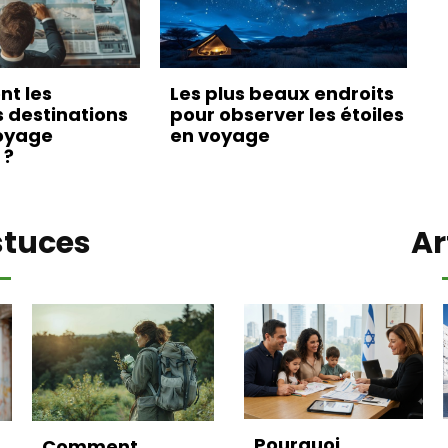
nt les
Les plus beaux endroits
s destinations
pour observer les étoiles
oyage
en voyage
 ?
stuces
Ar
Pourquoi
Comment