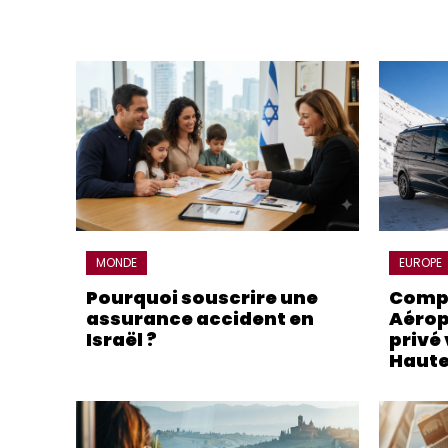
MONDE
EUROPE
Pourquoi souscrire une
Compa
assurance accident en
Aérop
Israël ?
privé 
Haute