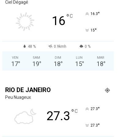
Ciel Dégagé
°
16.3
°
C
16
°
15
48 %
0.9kmh
0 %
VEN
SAM
DIM
LUN
MAR
17
°
19
°
18
°
15
°
18
°
RIO DE JANEIRO
Peu Nuageux
°
27.3
°
C
27.3
°
27.3