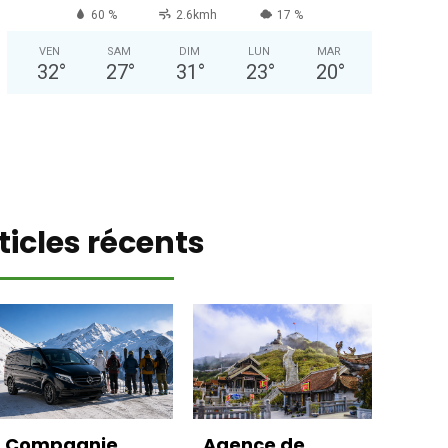
60 %
2.6kmh
17 %
VEN
SAM
DIM
LUN
MAR
32
°
27
°
31
°
23
°
20
°
ticles récents
Compagnie
Agence de