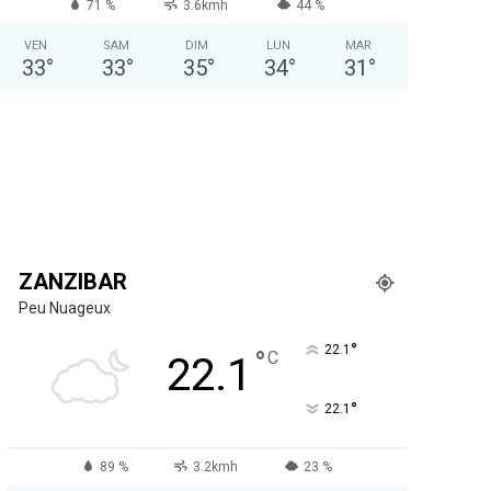
71 %
3.6kmh
44 %
VEN
SAM
DIM
LUN
MAR
33
°
33
°
35
°
34
°
31
°
ZANZIBAR
Peu Nuageux
°
22.1
°
C
22.1
°
22.1
89 %
3.2kmh
23 %